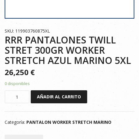
SKU: 119903760875XL
RRR PANTALONES TWILL
STRET 300GR WORKER
STRETCH AZUL MARINO 5XL
26,250
€
0 disponibles
RRR
AÑADIR AL CARRITO
PANTALONES
TWILL
STRET
Categoría:
PANTALON WORKER STRETCH MARINO
300GR
WORKER
STRETCH