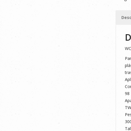
WORKE
STRET
Desc
AZUL
MARIN
D
S
cantid
WO
Pan
plá
tra
Apl
Co
98
Apa
TW
Pe
30
Tal