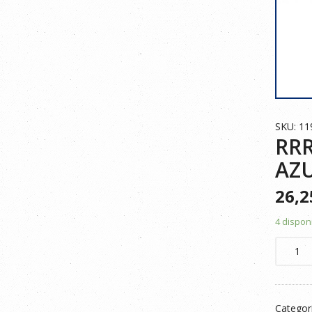
SKU: 1
RRR
AZ
26,
4 dispon
RRR
PANTA
TWILL
STRET
Categor
300GR