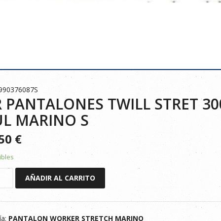
1990376087S
 PANTALONES TWILL STRET 3
UL MARINO S
250
€
ibles
AÑADIR AL CARRITO
LONES
ía:
PANTALON WORKER STRETCH MARINO