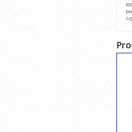
XX
Em
1/
Pro