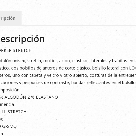
R
CH
ripción
O
escripción
ad
RKER STRETCH
talón unisex, stretch, multiestación, elásticos laterales y trabillas en 
stico, dos bolsillos delanteros de corte clásico, bolsillo lateral con
seros, uno con tapeta y velcro y otro abierto, costuras de la entrepiern
icaciones y pespuntes de contraste, bandas reflectantes en el bolsillo 
mposición
 % ALGODÓN 2 % ELASTANO
riencia
ILL STRETCH
so
0 GR/MQ
la