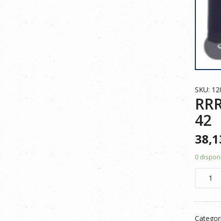
SKU: 1
RRR
42
38,
0 dispon
RRR
VAQUE
DIM
STR
Categor
10,5OZ