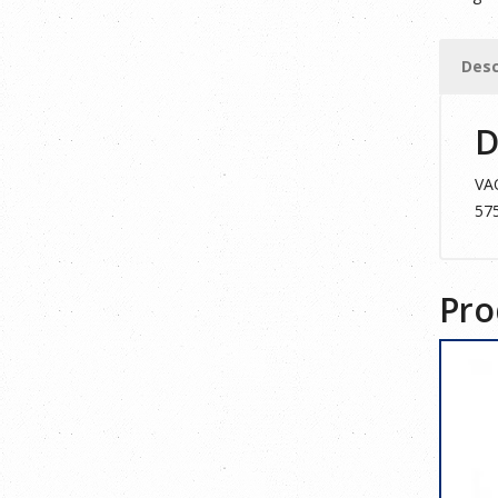
WEST
LADY
Desc
AZUL
DENIM
D
42
cantid
VA
57
Pro