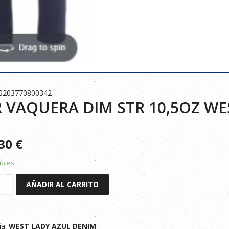
20203770800342
 VAQUERA DIM STR 10,5OZ WE
130
€
ibles
AÑADIR AL CARRITO
RA
ía:
WEST LADY AZUL DENIM