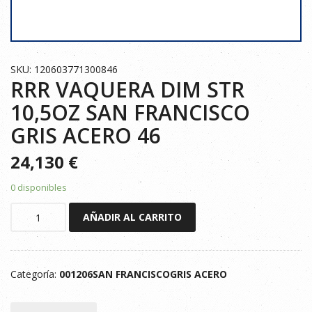
SKU: 120603771300846
RRR VAQUERA DIM STR
10,5OZ SAN FRANCISCO
GRIS ACERO 46
24,130
€
0 disponibles
RRR
AÑADIR AL CARRITO
VAQUERA
DIM
STR
Categoría:
001206SAN FRANCISCOGRIS ACERO
10,5OZ
SAN
FRANCISCO