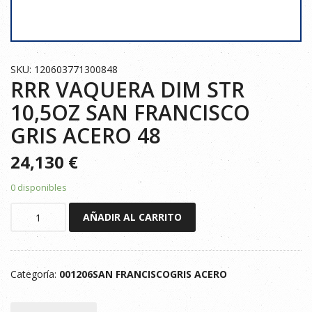
SKU: 120603771300848
RRR VAQUERA DIM STR
10,5OZ SAN FRANCISCO
GRIS ACERO 48
24,130
€
0 disponibles
RRR
AÑADIR AL CARRITO
VAQUERA
DIM
STR
Categoría:
001206SAN FRANCISCOGRIS ACERO
10,5OZ
SAN
FRANCISCO