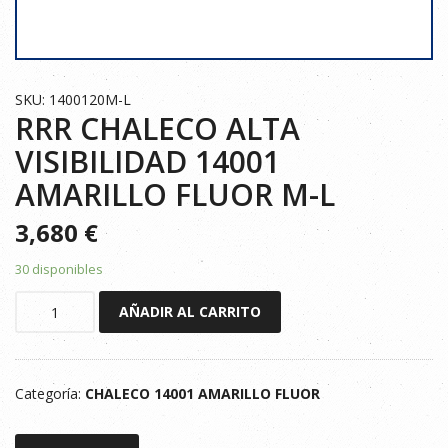
SKU: 1400120M-L
RRR CHALECO ALTA
VISIBILIDAD 14001
AMARILLO FLUOR M-L
3,680
€
30 disponibles
RRR
AÑADIR AL CARRITO
CHALECO
ALTA
VISIBILIDAD
Categoría:
CHALECO 14001 AMARILLO FLUOR
14001
AMARILLO
FLUOR