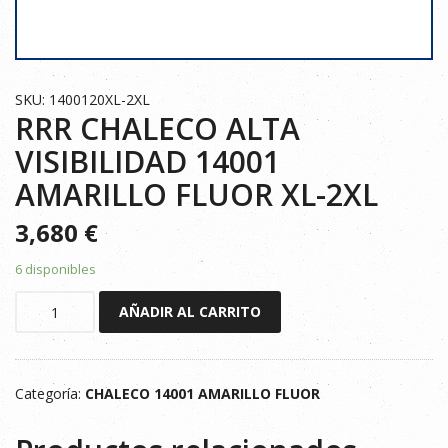
SKU: 1400120XL-2XL
RRR CHALECO ALTA
VISIBILIDAD 14001
AMARILLO FLUOR XL-2XL
3,680
€
6 disponibles
RRR
AÑADIR AL CARRITO
CHALECO
ALTA
VISIBILIDAD
Categoría:
CHALECO 14001 AMARILLO FLUOR
14001
AMARILLO
FLUOR