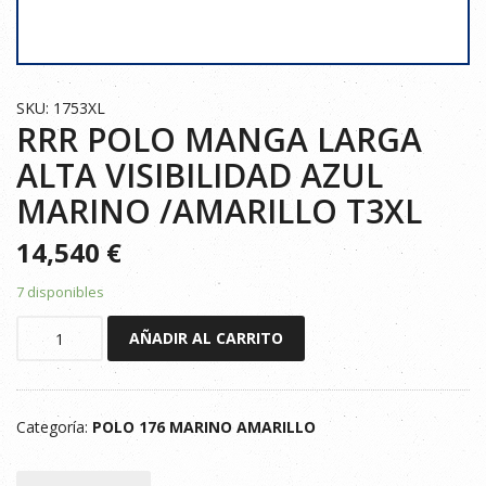
SKU: 1753XL
RRR POLO MANGA LARGA
ALTA VISIBILIDAD AZUL
MARINO /AMARILLO T3XL
14,540
€
7 disponibles
RRR
AÑADIR AL CARRITO
POLO
MANGA
LARGA
Categoría:
POLO 176 MARINO AMARILLO
ALTA
VISIBILIDAD
AZUL