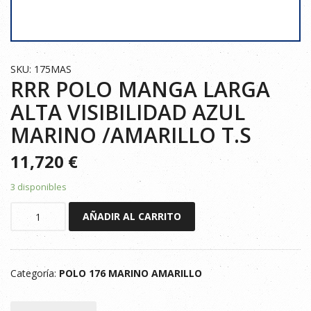
SKU: 175MAS
RRR POLO MANGA LARGA
ALTA VISIBILIDAD AZUL
MARINO /AMARILLO T.S
11,720
€
3 disponibles
RRR
AÑADIR AL CARRITO
POLO
MANGA
LARGA
Categoría:
POLO 176 MARINO AMARILLO
ALTA
VISIBILIDAD
AZUL