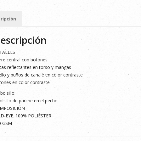
IDAD
ripción
O
LLO
escripción
ad
TALLES
rre central con botones
tas reflectantes en torso y mangas
llo y puños de canalé en color contraste
ones en color contraste
bolsillo:
olsillo de parche en el pecho
MPOSICIÓN
RD-EYE. 100% POLIÉSTER
0 GSM