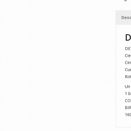
VISIBIL
AZUL
Desc
MARIN
/AMARI
D
T.XL
cantid
DE
Cie
Cin
Cue
Bot
Un 
1 b
CO
BI
16