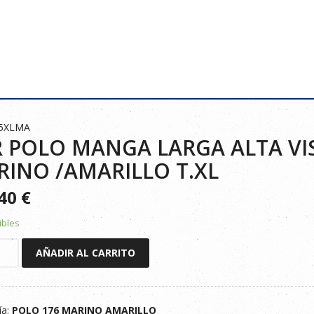
75XLMA
 POLO MANGA LARGA ALTA VIS
INO /AMARILLO T.XL
540
€
ibles
AÑADIR AL CARRITO
ía:
POLO 176 MARINO AMARILLO