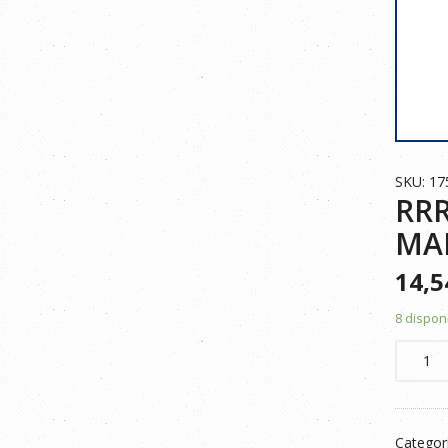
SKU: 1
RRR
MAR
14,
8 dispon
RRR
POLO
MANGA
LARGA
Categor
ALTA