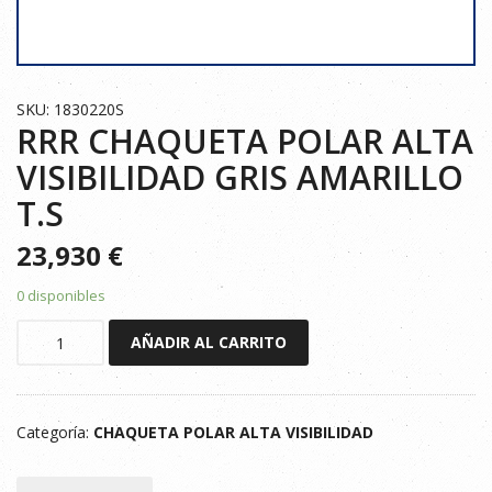
SKU: 1830220S
RRR CHAQUETA POLAR ALTA
VISIBILIDAD GRIS AMARILLO
T.S
23,930
€
0 disponibles
RRR
AÑADIR AL CARRITO
CHAQUETA
POLAR
ALTA
Categoría:
CHAQUETA POLAR ALTA VISIBILIDAD
VISIBILIDAD
GRIS
AMARILLO