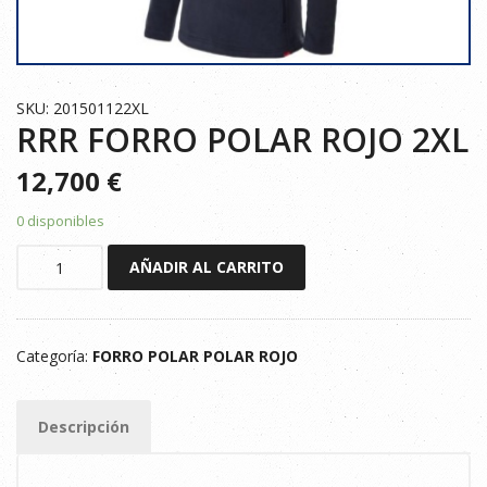
SKU: 201501122XL
RRR FORRO POLAR ROJO 2XL
12,700
€
0 disponibles
RRR
AÑADIR AL CARRITO
FORRO
POLAR
ROJO
Categoría:
FORRO POLAR POLAR ROJO
2XL
cantidad
Descripción