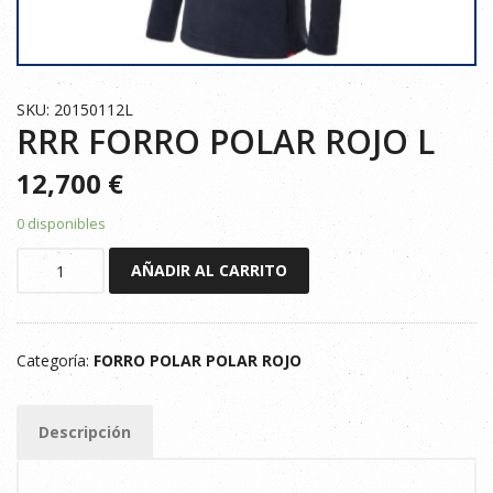
SKU: 20150112L
RRR FORRO POLAR ROJO L
12,700
€
0 disponibles
RRR
AÑADIR AL CARRITO
FORRO
POLAR
ROJO
Categoría:
FORRO POLAR POLAR ROJO
L
cantidad
Descripción