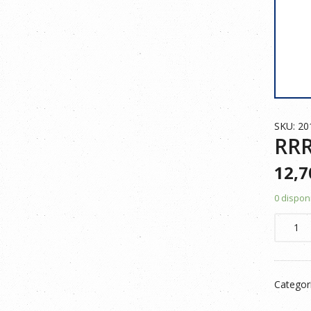
SKU: 20
RR
12,
0 dispon
RRR
FORRO
POLAR
BLANC
Categor
XL
cantid