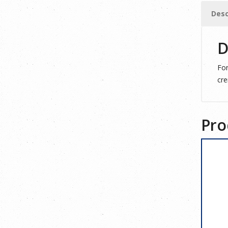
Desc
D
For
cre
Pro