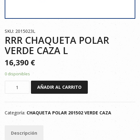
SKU: 2015023L
RRR CHAQUETA POLAR
VERDE CAZA L
16,390
€
0 disponibles
RRR
AÑADIR AL CARRITO
CHAQUETA
POLAR
VERDE
Categoría:
CHAQUETA POLAR 201502 VERDE CAZA
CAZA
L
cantidad
Descripción