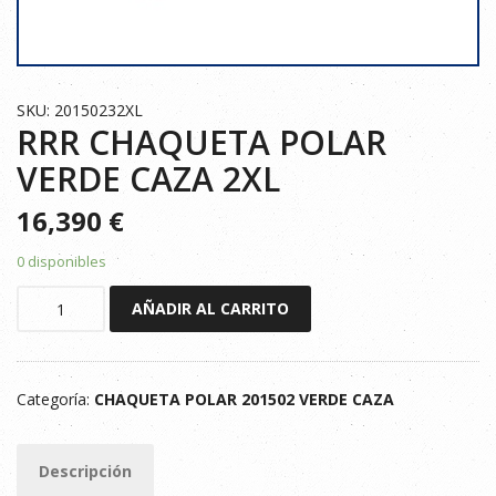
SKU: 20150232XL
RRR CHAQUETA POLAR
VERDE CAZA 2XL
16,390
€
0 disponibles
RRR
AÑADIR AL CARRITO
CHAQUETA
POLAR
VERDE
Categoría:
CHAQUETA POLAR 201502 VERDE CAZA
CAZA
2XL
cantidad
Descripción