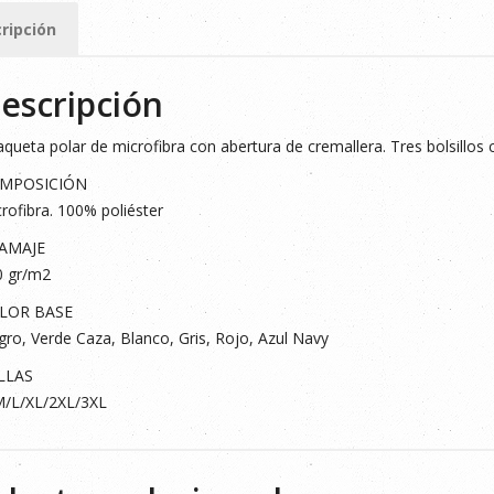
ad
ripción
escripción
queta polar de microfibra con abertura de cremallera. Tres bolsillos 
MPOSICIÓN
rofibra. 100% poliéster
AMAJE
0 gr/m2
LOR BASE
ro, Verde Caza, Blanco, Gris, Rojo, Azul Navy
LLAS
M/L/XL/2XL/3XL