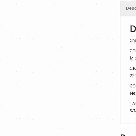
cantid
Desc
D
Cha
CO
Mic
GR
22
CO
Neg
TA
S/