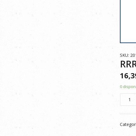
SKU: 20
RRR
16,
0 dispon
RRR
CHAQU
POLAR
VERDE
Categor
CAZA
XL