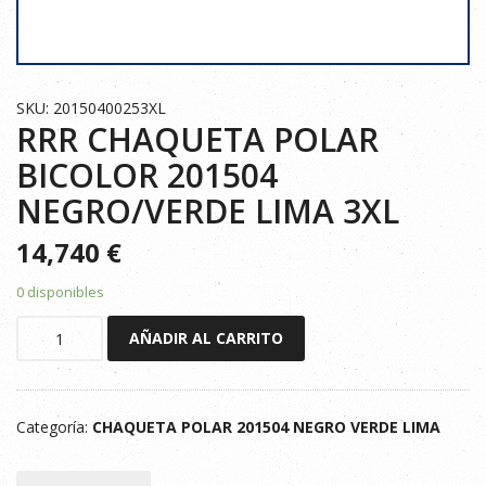
SKU: 20150400253XL
RRR CHAQUETA POLAR
BICOLOR 201504
NEGRO/VERDE LIMA 3XL
14,740
€
0 disponibles
RRR
AÑADIR AL CARRITO
CHAQUETA
POLAR
BICOLOR
Categoría:
CHAQUETA POLAR 201504 NEGRO VERDE LIMA
201504
NEGRO/VERDE
LIMA