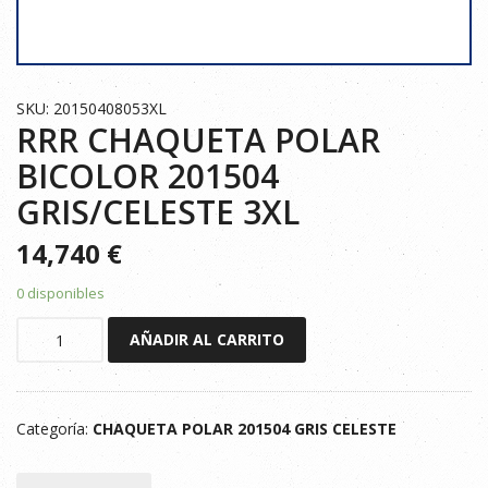
SKU: 20150408053XL
RRR CHAQUETA POLAR
BICOLOR 201504
GRIS/CELESTE 3XL
14,740
€
0 disponibles
RRR
AÑADIR AL CARRITO
CHAQUETA
POLAR
BICOLOR
Categoría:
CHAQUETA POLAR 201504 GRIS CELESTE
201504
GRIS/CELESTE
3XL