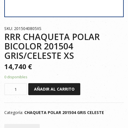
SKU: 2015040805XS
RRR CHAQUETA POLAR
BICOLOR 201504
GRIS/CELESTE XS
14,740
€
0 disponibles
RRR
AÑADIR AL CARRITO
CHAQUETA
POLAR
BICOLOR
Categoría:
CHAQUETA POLAR 201504 GRIS CELESTE
201504
GRIS/CELESTE
XS