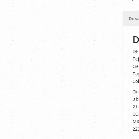
GRIS/V
LIMA
Desc
2XL
cantid
D
DE
Tej
Cie
Tap
Col
Cin
3 b
2 b
CO
MI
22