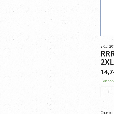
SKU: 2
RRR
2XL
14,
0 dispon
RRR
CHAQU
POLAR
BICOLO
Categor
201504