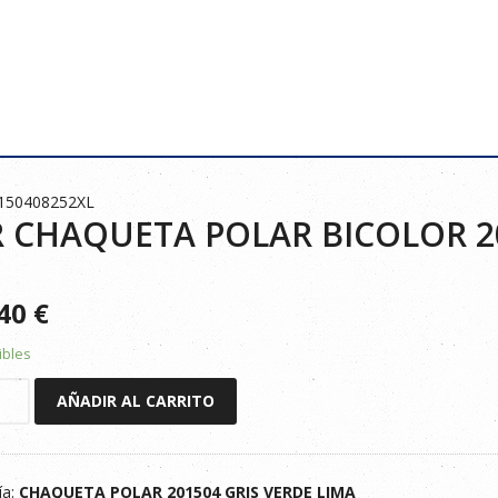
0150408252XL
 CHAQUETA POLAR BICOLOR 20
740
€
ibles
AÑADIR AL CARRITO
ETA
R
ía:
CHAQUETA POLAR 201504 GRIS VERDE LIMA