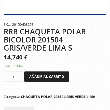
SKU: 2015040825S
RRR CHAQUETA POLAR
BICOLOR 201504
GRIS/VERDE LIMA S
14,740
€
0 disponibles
RRR
AÑADIR AL CARRITO
CHAQUETA
POLAR
BICOLOR
Categoría:
CHAQUETA POLAR 201504 GRIS VERDE LIMA
201504
GRIS/VERDE
LIMA