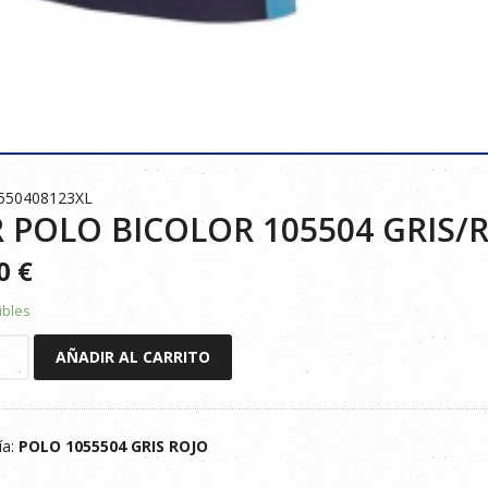
0550408123XL
 POLO BICOLOR 105504 GRIS/
90
€
ibles
AÑADIR AL CARRITO
R
ía:
POLO 1055504 GRIS ROJO
OJO