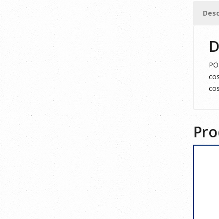
cantid
Desc
D
POL
cos
cos
Pro