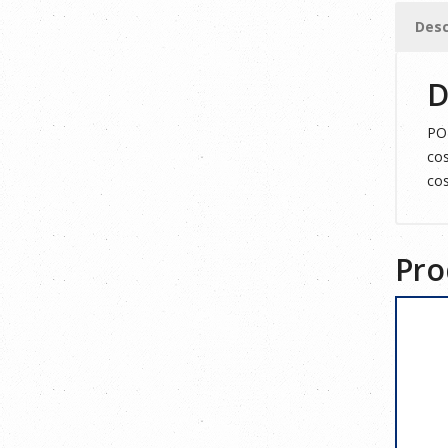
2XL
Desc
cantid
D
POL
cos
cos
Pro