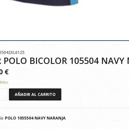
055042XL6125
 POLO BICOLOR 105504 NAVY 
90
€
ibles
AÑADIR AL CARRITO
R
ía:
POLO 1055504 NAVY NARANJA
JA