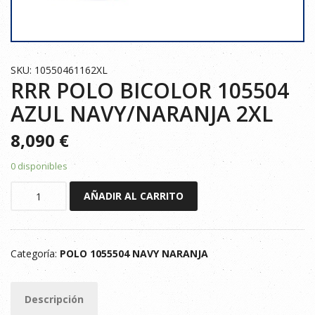
SKU: 10550461162XL
RRR POLO BICOLOR 105504
AZUL NAVY/NARANJA 2XL
8,090
€
0 disponibles
RRR
AÑADIR AL CARRITO
POLO
BICOLOR
105504
Categoría:
POLO 1055504 NAVY NARANJA
AZUL
NAVY/NARANJA
2XL
Descripción
cantidad