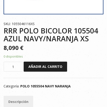
SKU: 1055046116XS
RRR POLO BICOLOR 105504
AZUL NAVY/NARANJA XS
8,090
€
0 disponibles
RRR
AÑADIR AL CARRITO
POLO
BICOLOR
105504
Categoría:
POLO 1055504 NAVY NARANJA
AZUL
NAVY/NARANJA
XS
Descripción
cantidad