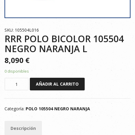
SKU: 105504L016
RRR POLO BICOLOR 105504
NEGRO NARANJA L
8,090
€
0 disponibles
RRR
AÑADIR AL CARRITO
POLO
BICOLOR
105504
Categoría:
POLO 105504 NEGRO NARANJA
NEGRO
NARANJA
L
Descripción
cantidad