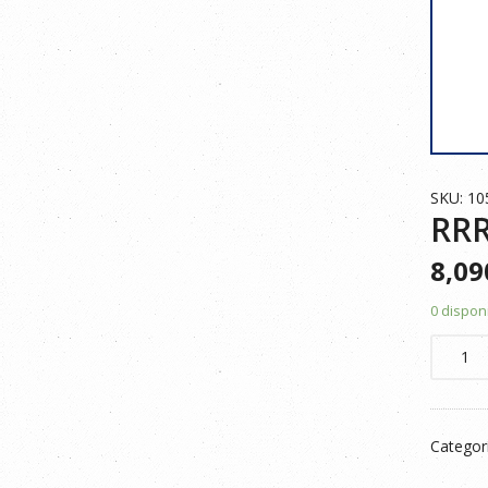
SKU: 10
RRR
8,0
0 dispon
RRR
POLO
BICOLO
105504
Categor
NEGRO
NARAN