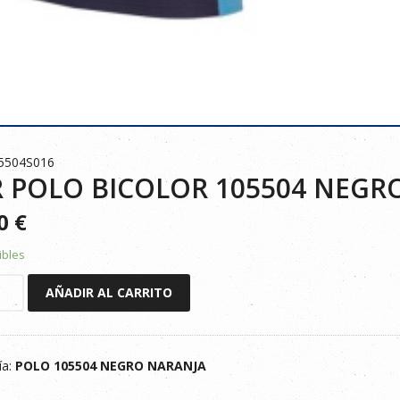
5504S016
 POLO BICOLOR 105504 NEGR
90
€
ibles
AÑADIR AL CARRITO
R
ía:
POLO 105504 NEGRO NARANJA
JA