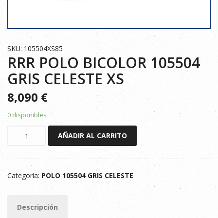
SKU: 105504XS85
RRR POLO BICOLOR 105504
GRIS CELESTE XS
8,090
€
0 disponibles
RRR
AÑADIR AL CARRITO
POLO
BICOLOR
105504
Categoría:
POLO 105504 GRIS CELESTE
GRIS
CELESTE
XS
Descripción
cantidad