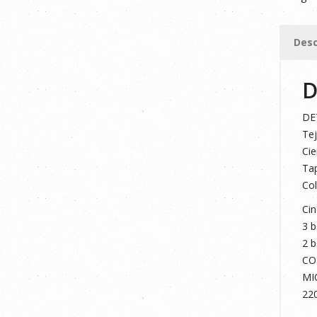
GRIS/V
LIMA
Desc
XL
cantid
D
DE
Tej
Cie
Tap
Col
Cin
3 b
2 b
CO
MI
22