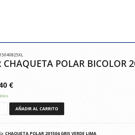
015040825XL
 CHAQUETA POLAR BICOLOR 20
740
€
ibles
AÑADIR AL CARRITO
ETA
R
ía:
CHAQUETA POLAR 201504 GRIS VERDE LIMA