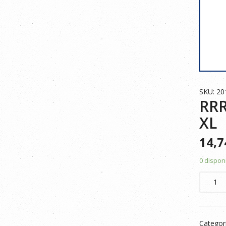
SKU: 2
RRR
XL
14,
0 dispon
RRR
CHAQU
POLAR
BICOLO
Categor
201504